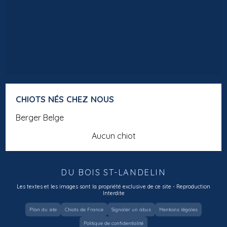
CHIOTS NÉS CHEZ NOUS
Berger Belge
Aucun chiot
DU BOIS ST-LANDELIN
Les textes et les images sont la propriété exclusive de ce site - Reproduction
Interdite
Plan du site
Chiots de France
Signaler un abus
Mentions légales
Politique de confidentialité